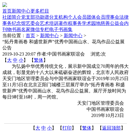
首页
新闻中心
更多栏目
社团简介
党支部
功勋谱
分支机构
个人会员
团体会员
理事会
法律
事务
纪念馆
艺委会
艺术培训
著作权事务
学术园地
慈善公益
会内
刊物
书画名家
微信专栏
电子书画集
当前位置：
首页
>
新闻中心
>
新闻中心
>
“拓丹青画卷 和盛世新声”优秀中国画山水、花鸟作品公益展
公告
2019-10-23 20:07 作者:中国书画家联谊会 浏览:
次
【
大
中
小
】 【
繁体
】
为弘扬中华优秀传统文化，展示新中国成立70周年的伟大
成就，彰显党的十八大以来砥砺奋进的辉煌，北京市人民政府
天安门地区管理委员会与中国书画家联谊会于2019年10月25日
至11月5日在北京正阳门城楼三层展厅举办“拓丹青画卷 和盛
世新声”优秀中国画山水、花鸟作品公益展。展厅开放时间为
每日9时至16时，周一闭馆。
天安门地区管理委员会
中国书画家联谊会
2019年10月23日
【
大
中
小
】 【
打印
】
【
繁体
】 【
返回顶部
】