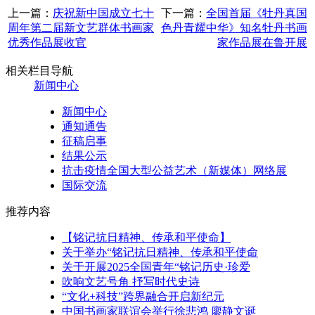
上一篇：
庆祝新中国成立七十
下一篇：
全国首届《牡丹真国
周年第二届新文艺群体书画家
色丹青耀中华》知名牡丹书画
优秀作品展收官
家作品展在鲁开展
相关栏目导航
新闻中心
新闻中心
通知通告
征稿启事
结果公示
抗击疫情全国大型公益艺术（新媒体）网络展
国际交流
推荐内容
【铭记抗日精神、传承和平使命】
关于举办“铭记抗日精神、传承和平使命
关于开展2025全国青年“铭记历史·珍爱
吹响文艺号角 抒写时代史诗
“文化+科技”跨界融合开启新纪元
中国书画家联谊会举行徐悲鸿 廖静文诞