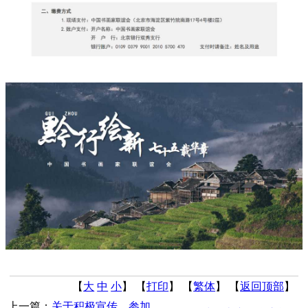
【
大
中
小
】 【
打印
】
【
繁体
】 【
返回顶部
】
上一篇：
关于积极宣传、参加