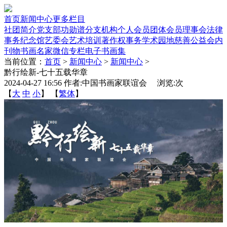
首页
新闻中心
更多栏目
社团简介
党支部
功勋谱
分支机构
个人会员
团体会员
理事会
法律
事务
纪念馆
艺委会
艺术培训
著作权事务
学术园地
慈善公益
会内
刊物
书画名家
微信专栏
电子书画集
当前位置：
首页
>
新闻中心
>
新闻中心
>
黔行绘新-七十五载华章
2024-04-27 16:56 作者:中国书画家联谊会 浏览:
次
【
大
中
小
】 【
繁体
】