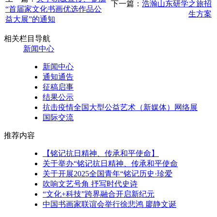
下一篇：
浩瀚山东研学之旅招
“首届家文化书画优选作品公
生方案
益大展”的通知
相关栏目导航
新闻中心
新闻中心
通知通告
征稿启事
结果公示
抗击疫情全国大型公益艺术（新媒体）网络展
国际交流
推荐内容
【铭记抗日精神、传承和平使命】
关于举办“铭记抗日精神、传承和平使命
关于开展2025全国青年“铭记历史·珍爱
吹响文艺号角 抒写时代史诗
“文化+科技”跨界融合开启新纪元
中国书画家联谊会举行徐悲鸿 廖静文诞