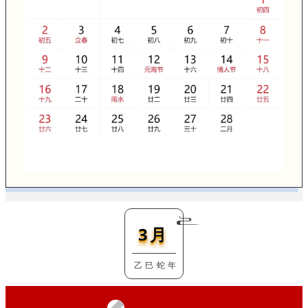
3月
乙 巳 蛇 年