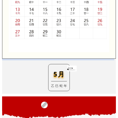
5月
乙 巳 蛇 年