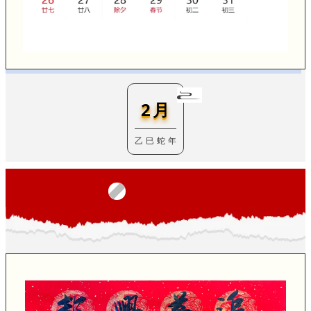
2月
乙 巳 蛇 年