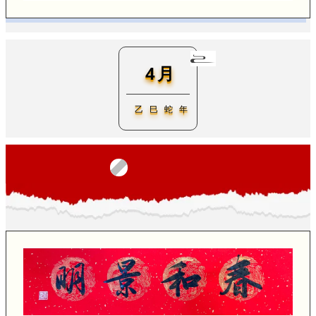
4月
乙 巳 蛇 年