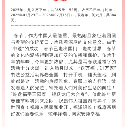
2025年，是公历平年，共365天，53周。农历乙巳年（蛇年，
2025年01月29日～2026年02月16日），双春年，闰六月，共384
天。
------------------------------------------------------
春节，作为中国人最隆重、最热闹且象征着团圆
与希望的传统节日，承载着深厚的文化意义。由于
“申遗”的成功，春节已走出国门，走向世界，春节
的文化内涵将得到更加广泛的传播和保护。传承千
年的年味，今年更加浓郁，尤其是写春联送福字的
活动十分火爆！进入腊月以来，“送万福，进万家”
书法公益活动席卷全国，打开手机，铺天盖地，到
处都是这一活动的热闹景象。春联上的吉祥语，散
发着迷人的光芒，寄托着人们对美好生活的向往！
“蛇盘福字三阳泰，鲤跃龙门六合春”。值此蛇年新
春佳节即将到来之际，祝愿伟大祖国四海昇平，盛
世同春！祝愿人民家和业旺，福泽绵长！祝愿亲朋
好友们新春快乐，蛇年祥瑞，阖家安康幸福！