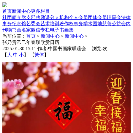
首页
新闻中心
更多栏目
社团简介
党支部
功勋谱
分支机构
个人会员
团体会员
理事会
法律
事务
纪念馆
艺委会
艺术培训
著作权事务
学术园地
慈善公益
会内
刊物
书画名家
微信专栏
电子书画集
当前位置：
首页
>
新闻中心
>
新闻中心
>
张乃贵乙巳年春联欣赏日历
2025-01-30 15:11 作者:中国书画家联谊会 浏览:
次
【
大
中
小
】 【
繁体
】