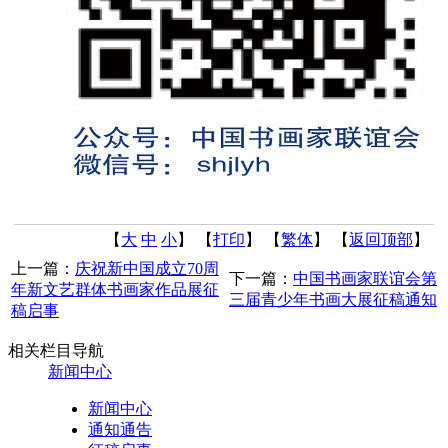
【
大
中
小
】 【
打印
】
【
繁体
】 【
返回顶部
】
上一篇：
庆祝新中国成立70周
下一篇：
中国书画家联谊会第
年新文艺群体书画家作品展征
三届青少年书画大展征稿通知
稿启事
相关栏目导航
新闻中心
新闻中心
通知通告