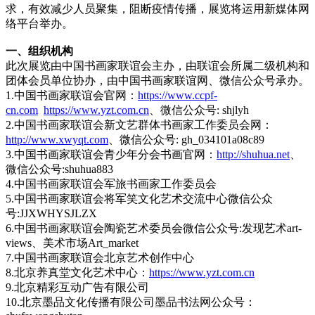
求，有效减少人员聚集，阻断疫情传播，展览将运用新媒体网
络平台举办。
一、组织机构
此次展览由中国书画家联谊会主办，由联谊会所属二级机构和
团体会员单位协办，由中国书画家联谊网、微信公众号承办。
1.中国书画家联谊会官网：
https://www.ccpf-
cn.com
https://www.yzt.com.cn
、微信公众号: shjlyh
2.中国书画家联谊会新文艺群体书画家工作委员会网：
http://www.xwyqt.com
、微信公众号: gh_034101a08c89
3.中国书画家联谊会青少年分会书画官网：
http://shuhua.net
、
微信公众号:shuhua883
4.中国书画家联谊会军旅书画家工作委员会
5.中国书画家联谊会将军笑文化艺术交流中心微信公众
号:JJXWHYSJLZX
6.中国书画家联谊会陶瓷艺术委员会微信公众号:发现艺术art-
views、美术市场Art_market
7.中国书画家联谊会北京艺术创作中心
8.北京养真堂文化艺术中心：
https://www.yzt.com.cn
9.北京精彩互动广告有限公司
10.北京墨品文化传播有限公司墨品书法网公众号：