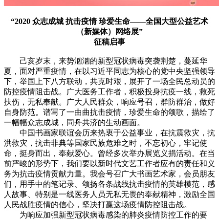
“2020 众志成城 抗击疫情 珍爱生命——全国大型公益艺术
（新媒体）网络展”
征稿启事
己亥岁末，来势汹汹的新型冠状病毒突袭荆楚，蔓延华
夏，面对严重疫情，在以习近平同志为核心的党中央坚强领导
下，举国上下八方联动，共克时艰，展开了一场全民总动员的
防控疫情阻击战。广大医务工作者，积极投身抗疫一线，救死
扶伤，无私奉献。广大人民群众，响应号召，群防群治，做好
自身防范。谱写了一曲曲抗击疫情，珍爱生命的颂歌，描绘了
一幅幅众志成城，同舟共济的生动画面。
中国书画家联谊会历来热衷于公益事业，在抗震救灾，抗
洪救灾，抗击非典等国家民族危难之时，不忘初心，牢记使
命，挺身而出，奉献爱心。曾经多次举办展览义捐活动。在当
前严峻的形势下，我们要以新时代文艺工作者应有的责任和义
务为抗击疫情贡献力量。我会号召广大书画艺术家，会员朋友
们，用手中的笔记录、颂扬各条战线抗击疫情的英雄模范，感
人故事、特别是一线医务人员无私无畏的奉献精神，激励全国
人民战胜疫情的信心，坚决打赢这场疫情防控阻击战。
为响应加强新型冠状病毒感染的肺炎疫情防控工作的要