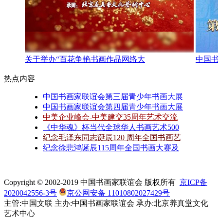
关于举办“百花争艳书画作品网络大
中国
热点内容
中国书画家联谊会第三届青少年书画大展
中国书画家联谊会第四届青少年书画大展
中美企业峰会-中美建交35周年艺术交流
《中华魂》杯当代全球华人书画艺术500
纪念毛泽东同志诞辰120 周年全国书画艺
纪念徐悲鸿诞辰115周年全国书画大赛及
Copyright © 2002-2019 中国书画家联谊会 版权所有
京ICP备
2020042556-3号
京公网安备 11010802027429号
主管:中国文联 主办:中国书画家联谊会 承办:北京养真堂文化
艺术中心