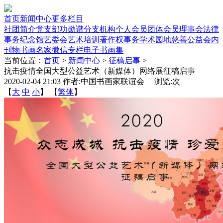
首页
新闻中心
更多栏目
社团简介
党支部
功勋谱
分支机构
个人会员
团体会员
理事会
法律
事务
纪念馆
艺委会
艺术培训
著作权事务
学术园地
慈善公益
会内
刊物
书画名家
微信专栏
电子书画集
当前位置：
首页
>
新闻中心
>
征稿启事
>
抗击疫情全国大型公益艺术（新媒体）网络展征稿启事
2020-02-04 21:03 作者:中国书画家联谊会 浏览:
次
【
大
中
小
】 【
繁体
】