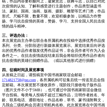
稿，作品内容要积极向上，凝聚意志，鼓舞斗志，以自己对此
次疫情的认知、了解和感受进行主题创作，作品类型涵盖书
法、篆刻、国画、油画、版画、摄影、雕塑等艺术门类，作品
形式、尺幅不限，数量不限，欢迎积极参加，以精品力作赞
扬、学习抗击疫情的英雄，赞扬、学习、支持全国人民抗击疫
情的战斗精神。
三、评选办法：
本次展览由主办单位联合各所属机构在投稿中选择优秀作品按
系列、分类、分阶段进行新媒体展览展示。展览结束后向评选
出的优秀作品作者颁发优秀作品证书，非会员作者可作为入会
条件之一。在抗击疫情战役结束后我会将组织优秀作品作者向
抗击疫情的英雄们捐赠作品。（或以其他形式进行捐赠）
四、征稿时间及展览事项
从发稿之日起，请投稿至中国书画家联谊会邮箱：
1714821758@qq.com
，各所属机构可征集后统一传送至总会指
定邮箱。本次展览暂不接收原作，现阶段只接收电子版作品
（图片文件不小于5MB），也可通过中国书画家联谊会微信
平台投稿。每类每人投稿不超过三幅作品，注明作者姓名、年
龄、联系电话、通联地址，作品名称，草书、篆书须附释文，
凡我会二级机构会员请注明机构名称。此次展览将在中国书画