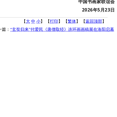
中国书画家联谊会
2026年5月23日
【
大
中
小
】 【
打印
】
【
繁体
】 【
返回顶部
】
一篇：
“玄奘归来”付爱民《唐僧取经》连环画画稿展在洛阳启幕