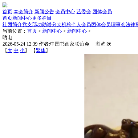
首页
本会简介
新闻公告
会员中心
艺委会
团体会员
首页
新闻中心
更多栏目
社团简介
党支部
功勋谱
分支机构
个人会员
团体会员
理事会
法律
当前位置：
首页
>
新闻中心
>
新闻中心
>
唁电
2026-05-24 12:39 作者:中国书画家联谊会 浏览:
次
【
大
中
小
】 【
繁体
】