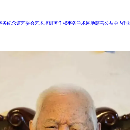
事务
纪念馆
艺委会
艺术培训
著作权事务
学术园地
慈善公益
会内刊