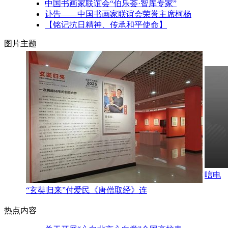
中国书画家联谊会“伯乐荟·智库专家”
讣告——中国书画家联谊会荣誉主席柯杨
【铭记抗日精神、传承和平使命】
图片主题
唁电
“玄奘归来”付爱民《唐僧取经》连
热点内容