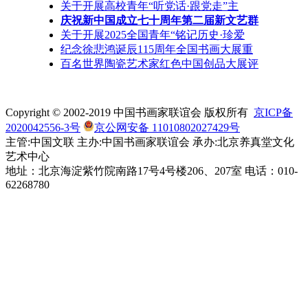
关于开展高校青年“听党话·跟党走”主
庆祝新中国成立七十周年第二届新文艺群
关于开展2025全国青年“铭记历史·珍爱
纪念徐悲鸿诞辰115周年全国书画大展重
百名世界陶瓷艺术家红色中国创品大展评
Copyright © 2002-2019 中国书画家联谊会 版权所有
京ICP备
2020042556-3号
京公网安备 11010802027429号
主管:中国文联 主办:中国书画家联谊会 承办:北京养真堂文化
艺术中心
地址：北京海淀紫竹院南路17号4号楼206、207室 电话：010-
62268780