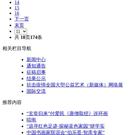
14
15
16
下一页
末页
共
18
页
174
条
相关栏目导航
新闻中心
通知通告
征稿启事
结果公示
抗击疫情全国大型公益艺术（新媒体）网络展
国际交流
推荐内容
“玄奘归来”付爱民《唐僧取经》连环画
唁电
“追寻红色足迹·探秘蓝色家园”研学实
中国书画家联谊会“伯乐荟·智库专家”