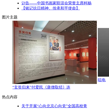
讣告——中国书画家联谊会荣誉主席柯杨
【铭记抗日精神、传承和平使命】
图片主题
唁电
“玄奘归来”付爱民《唐僧取经》连
热点内容
关于开展“心向北京心向党”全国高校青