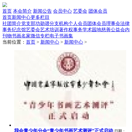
首页
本会简介
新闻公告
会员中心
艺委会
团体会员
首页
新闻中心
更多栏目
社团简介
党支部
功勋谱
分支机构
个人会员
团体会员
理事会
法律
事务
纪念馆
艺委会
艺术培训
著作权事务
学术园地
慈善公益
会内
刊物
书画名家
微信专栏
电子书画集
当前位置：
首页
>
新闻中心
>
新闻中心
>
我会青少年分会“青少年书画艺术测评”正式启动
日期：